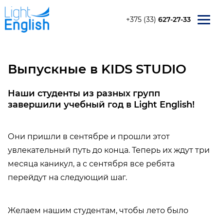
+375 (33)
627-27-33
О ШКОЛЕ
Методики обучения
Выпускные в KIDS STUDIO
10 фактов о нас
Акции
Наши студенты из разных групп
завершили учебный год в Light English!
Отзывы
Контакты
Они пришли в сентябре и прошли этот
КУРСЫ
увлекательный путь до конца. Теперь их ждут три
Kids Studio
месяца каникул, а с сентября все ребята
Junior English
перейдут на следующий шаг.
English Vibes
Real English
Желаем нашим студентам, чтобы лето было