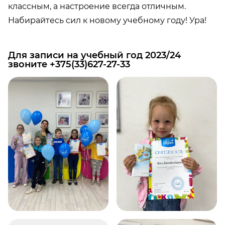
Active English
классным, а настроение всегда отличным.
Teen Academy
Набирайтесь сил к новому учебному году! Ура!
IELTS
MOVIE DELIGHT / LIGHT NIGHT CLUB
Для записи на учебный год 2023/24
Корпоративный английский
звоните +375(33)627-27-33
ENGLISH VIBES
УЗНАТЬ УРОВЕНЬ