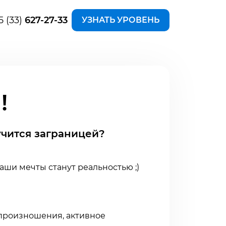
5 (33)
627-27-33
УЗНАТЬ УРОВЕНЬ
!
учится заграницей?
аши мечты станут реальностью ;)
 произношения, активное