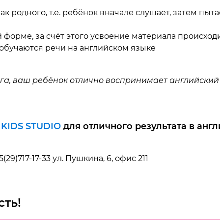
к родного, т.е. ребёнок вначале слушает, затем пытае
й форме, за счёт этого усвоение материала происхо
 обучаются речи на английском языке
а, ваш ребёнок отлично воспринимает английский н
у
KIDS STUDIO
для отличного результата в анг
(29)717-17-33 ул. Пушкина, 6, офис 211
сть!