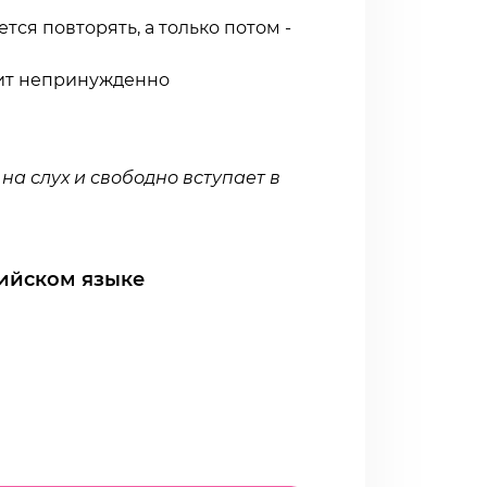
тся повторять, а только потом -
дит непринужденно
а слух и свободно вступает в
лийском языке