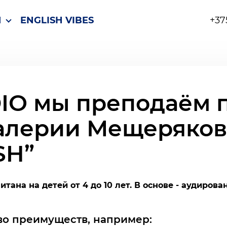
Ы
ENGLISH VIBES
+37
DIO мы преподаём 
алерии Мещеряково
SH”
тана на детей от 4 до 10 лет. В основе - аудирова
о преимуществ, например: