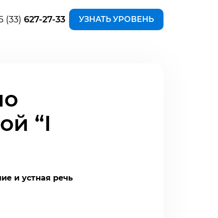
5 (33)
627-27-33
УЗНАТЬ УРОВЕНЬ
по
й “I
ние и устная речь